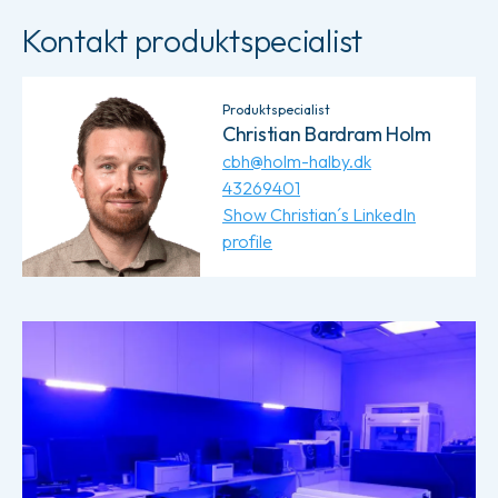
Kontakt produktspecialist
Produktspecialist
Christian Bardram Holm
cbh@holm-halby.dk
43269401
Show Christian´s LinkedIn
profile
Læs mere om Spectral Blue by LED Tailor