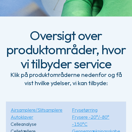
Oversigt over
produktområder, hvor
vi tilbyder service
Klik på produktområderne nedenfor og få
vist hvilke ydelser, vi kan tilbyde:
Airsamplere/Slitsamplere
Frysetørring
P
Autoklaver
Frysere -20°/-80°
P
Celleanalyse
-150°C
Celletællere
Gennemrækningsskabe