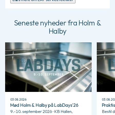
Seneste nyheder fra Holm &
Halby
Læs mere om Mød Holm & Halby på LabDays'26
Læs mere 
03.08.2026
03.08.20
Mød Holm & Halby på LabDays'26
Prakti
9.-10. september 2026 · KB Hallen,
Bestil d