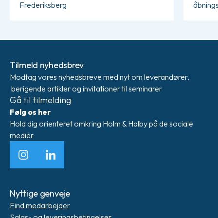
Frederiksberg
åbnings
Tilmeld nyhedsbrev
Modtag vores nyhedsbreve med nyt om leverandører,
berigende artikler og invitationer til seminarer
Gå til tilmelding
Følg os her
Hold dig orienteret omkring Holm & Halby på de sociale
medier
Instagram
LinkedIn
Nyttige genveje
Find medarbejder
Salgs- og leveringsbetingelser