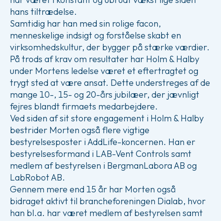
hans tiltrædelse.
Samtidig har han med sin rolige facon,
menneskelige indsigt og forståelse skabt en
virksomhedskultur, der bygger på stærke værdier.
På trods af krav om resultater har Holm & Halby
under Mortens ledelse været et eftertragtet og
trygt sted at være ansat. Dette understreges af de
mange 10-, 15- og 20-års jubilæer, der jævnligt
fejres blandt firmaets medarbejdere.
Ved siden af sit store engagement i Holm & Halby
bestrider Morten også flere vigtige
bestyrelsesposter i AddLife-koncernen. Han er
bestyrelsesformand i LAB-Vent Controls samt
medlem af bestyrelsen i BergmanLabora AB og
LabRobot AB.
Gennem mere end 15 år har Morten også
bidraget aktivt til brancheforeningen Dialab, hvor
han bl.a. har været medlem af bestyrelsen samt