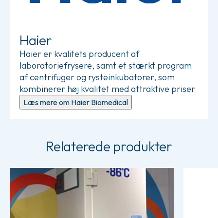
Haier
Haier er kvalitets producent af
laboratoriefrysere, samt et stærkt program
af centrifuger og rysteinkubatorer, som
kombinerer høj kvalitet med attraktive priser
Læs mere om Haier Biomedical
Relaterede produkter
Læs mere om Vandkøling
Læs mere 