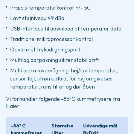
Præcis temperaturkontrol: +/- 5C
Lavt støjniveau 49 dBa
USB interface til download af temperatur data
Traditionel mikroprocessor kontrol
Opvarmet trykudligningsport
Multilag dørpakning sikrer stabil drift
Multi alarm overvågning: høj/lav temperatur,
sensor fejl, strømudfald, for høj omgivelses
temperatur, rens filter og dør åben
Vi forhandler følgende -86°C kummefrysere fra
Haier
-86° C
Størrelse
Udvendige mål
kummefryser
i liter
BxDxH