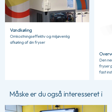
Vandkøling
Omkostningseffektiv og miljøvenlig
afkøling af din fryser
Overvå
Den ne
fryser 
fast ins
Måske er du også interesseret i
Se vores seminarer