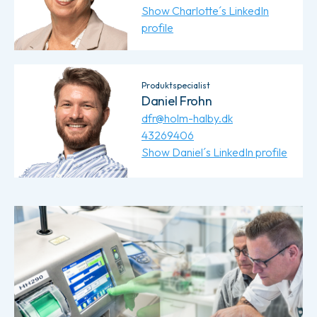
Show Charlotte´s LinkedIn
profile
Produktspecialist
Daniel Frohn
dfr@holm-halby.dk
43269406
Show Daniel´s LinkedIn profile
Læs mere om Service