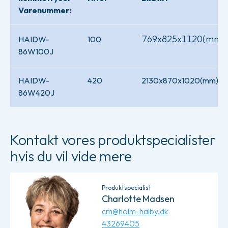
Varenummer:
769x825x1120(mm)
HAIDW-
100
86W100J
HAIDW-
420
2130x870x1020(mm)
86W420J
Kontakt vores produktspecialister
hvis du vil vide mere
Produktspecialist
Charlotte Madsen
cm@holm-halby.dk
43269405