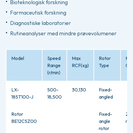
Bioteknologisk forskning
Farmaceutisk forskning
Diagnostiske laboratorier
Rutineanalyser med mindre prøvevolumener
Model
Speed
Max
Rotor
Ma
Range
RCF(xg)
Type
Cap
(r/min)
LX-
500-
30,130
Fixed-
185T100-J
18,500
angled
Rotor
Fixed-
24×
BE12C5Z00
angle
ml
rotor