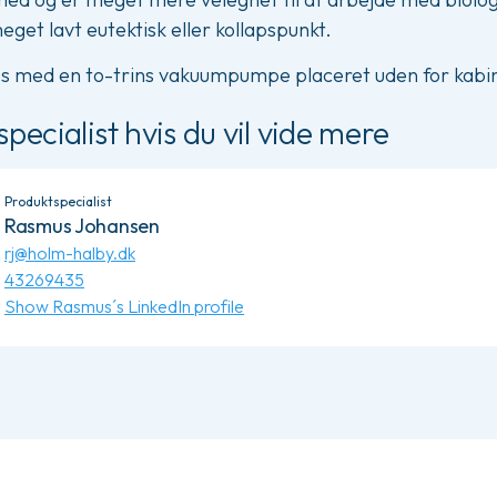
get lavt eutektisk eller kollapspunkt.
s med en to-trins vakuumpumpe placeret uden for kabin
pecialist hvis du vil vide mere
Produktspecialist
Rasmus Johansen
rj@holm-halby.dk
43269435
Show Rasmus´s LinkedIn profile