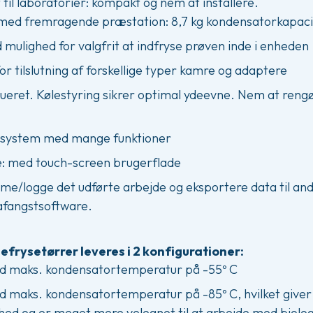
 til laboratorier: kompakt og nem at installere.
g med fremragende præstation: 8,7 kg kondensatorkapaci
d mulighed for valgfrit at indfryse prøven inde i enheden
 tilslutning af forskellige typer kamre og adaptere
rueret. Kølestyring sikrer optimal ydeevne. Nem at reng
tyresystem med mange funktioner
e: med touch-screen brugerflade
me/logge det udførte arbejde og eksportere data til and
fangstsoftware.
frysetørrer leveres i 2 konfigurationer:
d maks. kondensatortemperatur på -55º C
d maks. kondensatortemperatur på -85º C, hvilket giver
hed og er meget mere velegnet til at arbejde med biolog