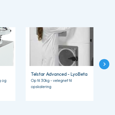
ter
Læs mere om Telstar Advanced - LyoBeta
Læs m
Telstar Advanced - LyoBeta
Co
95
g og
Op til 30kg - velegnet til
opskalering
Op 