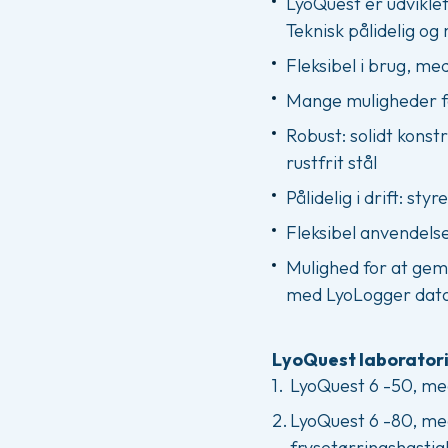
LyoQuest er udviklet
Teknisk pålidelig o
Fleksibel i brug, me
Mange muligheder for
Robust: solidt konst
rustfrit stål
Pålidelig i drift: s
Fleksibel anvendels
Mulighed for at gem
med LyoLogger data
LyoQuest laboratorie
LyoQuest 6 -50, me
LyoQuest 6 -80, me
frysetørringshastig