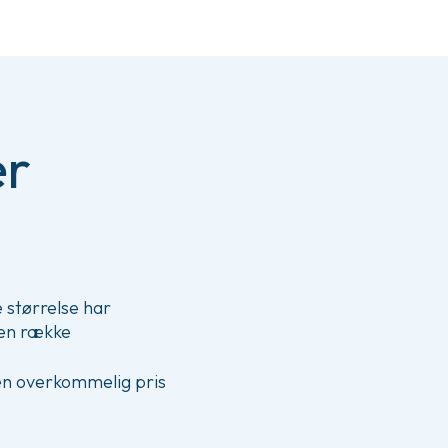
er
e størrelse har
 en række
 en overkommelig pris