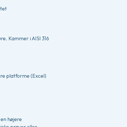
tet
øre. Kammer i AISI 316
re platforme (Excel)
 en højere
iske prøver eller