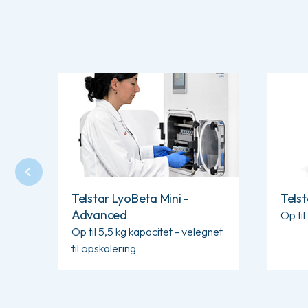
Læs mere om Telstar LyoBeta Mini - Advanced
Læs mere
Telstar LyoBeta Mini -
Tels
Advanced
Op ti
Op til 5,5 kg kapacitet - velegnet
til opskalering