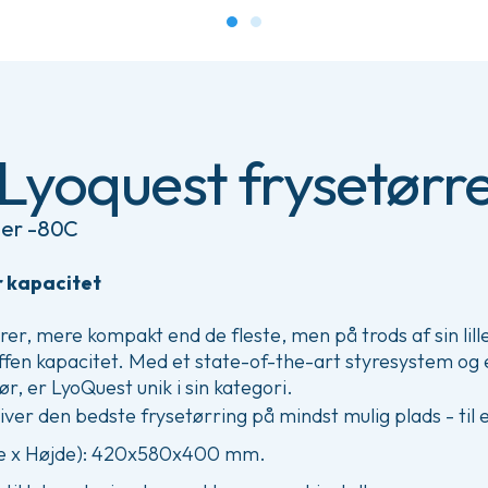
 Lyoquest frysetørr
ler -80C
r kapacitet
ørrer, mere kompakt end de fleste, men på trods af sin lill
fen kapacitet. Med et state-of-the-art styresystem og
ør, er LyoQuest unik i sin kategori.
ver den bedste frysetørring på mindst mulig plads - til
de x Højde): 420x580x400 mm.