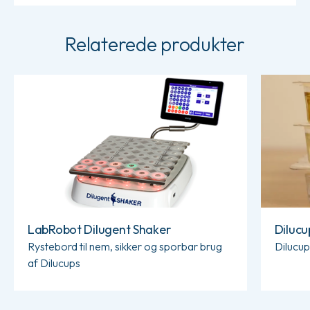
Relaterede produkter
Læs mere om LabRobot Dilugent Shaker
Læs mere 
LabRobot Dilugent Shaker
Dilucu
Rystebord til nem, sikker og sporbar brug
Dilucup
af Dilucups