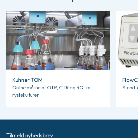
Læs mere om Kuhner TOM
Læs mere
Kuhner TOM
FlowC
Online måling af OTR, CTR og RQ for
Stand-
rystekulturer
Tilmeld nyhedsbrev