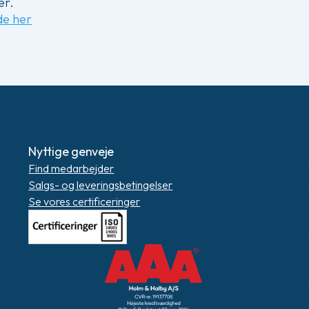
er.
de her
Nyttige genveje
Find medarbejder
Salgs- og leveringsbetingelser
Se vores certificeringer