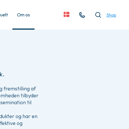
uelt
Om os
Shop
Kontakt
Søg
k.
g fremstilling af
somheden tilbyder
nsemination til
dukter og har en
fektive og