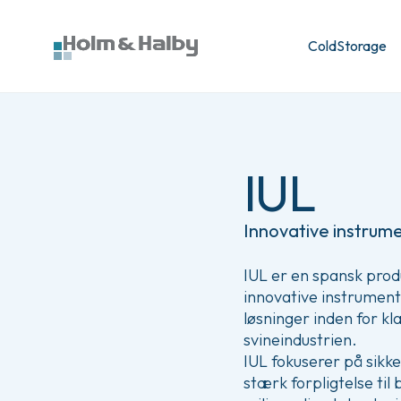
ColdStorage
IUL
Innovative instrumen
IUL er en spansk produc
innovative instrumente
løsninger inden for kl
svineindustrien.
IUL fokuserer på sikk
stærk forpligtelse til