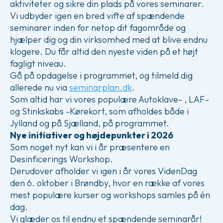
aktiviteter og sikre din plads på vores seminarer.
Vi udbyder igen en bred vifte af spændende
seminarer inden for netop dit fagområde og
hjælper dig og din virksomhed med at blive endnu
klogere. Du får altid den nyeste viden på et højt
fagligt niveau.
Gå på opdagelse i programmet, og tilmeld dig
allerede nu via
seminarplan.dk
.
Som altid har vi vores populære Autoklave- , LAF-
og Stinkskabs -Kørekort, som afholdes både i
Jylland og på Sjælland, på programmet.
Nye initiativer og højdepunkter i 2026
Som noget nyt kan vi i år præsentere en
Desinficerings Workshop.
Derudover afholder vi igen i år vores VidenDag
den 6. oktober i Brøndby, hvor en række af vores
mest populære kurser og workshops samles på én
dag.
Vi glæder os til endnu et spændende seminarår!